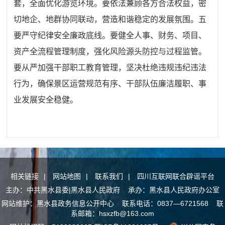
套，全面优化游览环境。要依法兼顾各方合法权益，密
切地企、地群协同联动，营造和谐稳定的发展氛围。五
要严守纪律安全廉政底线。要健全人事、财务、项目、
资产全流程管理制度，强化风险源头防控与过程监管。
要从严加强干部职工教育管理，坚决杜绝违规违纪违法
行为，确保景区运营规范有序、干部队伍廉洁履职、事
业发展安全稳健。
相关链接
|
网站地图
|
联系我们
|
四川互联网联合辟谣平台
主办：中共黑水县委|黑水县人民政府 承办：黑水县人民政府办公室
网站维护：黑水县政务信息公开中心 联系电话：0837—6721568 联
系邮箱：hsxzfb@163.com