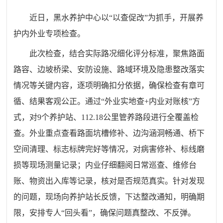
近日，黑水养护中心以“以查促改”为抓手，开展养
护内外业专项检查。
此次检查，结合实际路况细化评分标准，聚焦路面
路容、边坡桥梁、安防设施、路域环境及隐患整改落实
情况等关键内容，逐项明确扣分依据，确保检查有章可
循、结果客观公正。通过“外业实地查+内业对账核”方
式，对9个养护站、112.18公里管养路段进行全覆盖检
查。外业重点查看路面坑槽修补、边沟涵洞畅通、桥下
空间清理、标志标牌完好等情况，对病害修补、标线磨
损等现场测量记录；内业仔细翻阅日常巡查、维修台
账、物资出入库等记录，核对是否规范真实。针对发现
的问题，现场向养护站长反馈，下达整改通知，明确期
限，安排专人“回头看”，确保问题真整改、不反弹。