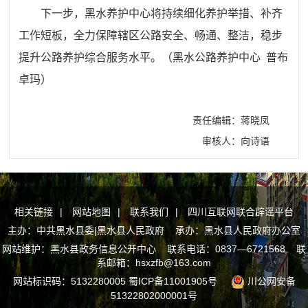
下一步，黑水养护中心将持续细化养护举措、补齐
工作短板，全力保障辖区公路安全、畅通、整洁，稳步
提升公路养护综合服务水平。（黑水公路养护中心 普布
卓玛）
责任编辑：蒋晓凤
审核人：向诗语
相关链接
|
网站地图
|
联系我们
|
四川互联网联合辟谣平台
主办：中共黑水县委|黑水县人民政府 承办：黑水县人民政府办公室
网站维护：黑水县政务信息公开中心 联系电话：0837—6721568 联
系邮箱：hsxzfb@163.com
网站标识码：5132280005
蜀ICP备11001905号
川公网安备
51322802000001号