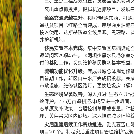
三、重点工程成效凸显，发展基础实现新
突出重点抓投资，把握机遇抓项目，发展基
道路交通跨越提升。
按照“畅通东西，打通
通扶贫项目卡红路全面建成，慈坝通乡油路
投入使用、达斯基隧道全线贯通。黑理路、
养护
新
机制。
移民安置基本完成。
集中安置区基础设施
遗留问题
29
项
45
件。《阿坝州黑水县毛尔盖
付的基础工作，
切实维护
移民群众基本权益
城镇功能优化升级。
完成县城总体规划修
目前期工作，新区自来水厂完成招投标。完
市政设施，维修城区路灯，更换垃圾房（桶
生态环境显著改善。
深入推进“生态立县”
效保护。
7.75
万亩退耕还林成
果进一步巩固，
态草原奖补政策，合理控制草原载畜量。种
理，关停禁采区内砂场。
深入推进城乡环境
灾后重建后续工作高效推进。
雅克夏雪山
项目
201
个。制定灾后重建项目管理维护措施