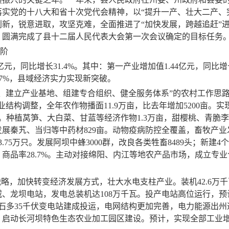
落实党的十八大和省十次党代会精神，
以“提升一产、壮大二产、
新，锐意进取，攻坚克难，全面推进了“加快发展，跨越追赶”
，圆满完成了县十二届人民代表大会第一次会议确定的目标任务
阶
亿元，同比增长
31.4%
。其中：第一产业增加值
1.44
亿元，同比增
.7%
，县域经济实力实现
新
突破。
、建立产业基地、组建专合组织、健全服务体系”的农村工作思路
业结构调整，全年农作物播面
11.9
万亩，比去年
增加
5200
亩。
实
。种植莴笋、大白菜、甘蓝等经济作物
1.3
万亩，甜樱桃、青脆李
发展秦艽、当归等中药材
829
亩。动物疫病防控全覆盖，
畜牧产业
3.75
万只。发展阿坝中蜂
3000
群，改良各类牲畜
8489
头
；新建
4
个
，商品率
28.7%
。主动对接绵阳、内江等地农产品市场，成立专业
战略，加快转变经济发展方式，壮大水电支柱产业。装机
42.6
万千
威、龙坝电站，发电总装机达
108
万千瓦。投产电站高位运行，预
石多
35
千伏变电站建成投运，电网结构更加完善，电力能源出州
。启动长河坝特色生态农业加工园区建设。预计，实现
全部
工业