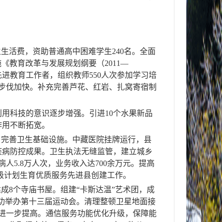
生生活费，资助普通高中困难学生
240
名。全面
施《教育改革与发展规划纲要（
2011
—
先进教育工作者，组织教师
550
人次参加学习培
步伐加快。
补充完善芦花、红岩、扎窝寄宿制
利用科技的意识逐步增强。引进
10
个水果新品
作用不断拓宽。
，完善卫生基础设施。中藏医院挂牌运行，县
疾病防控成果。卫生执法无缝监管，
建立城乡
病人
5.8
万人次，业务收入达
700
余万元。提高
级计划生育优质服务先进县创建工作。
建成
8
个寺庙书屋
。组建“卡斯达温”艺术团，成
功举办第十三届运动会。清理整顿卫星地面接
进一步提高。
通信服务功能优化升级，保障能