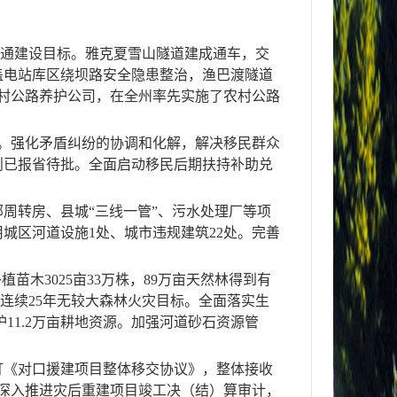
。
交通建设目标。雅克夏雪山隧道建成通车，交
盖电站库区绕坝路安全隐患整治，渔巴渡隧道
村公路养护公司，在全州率先实施了农村公路
。强化矛盾纠纷的协调和化解，解决移民群众
则已报省待批。
全面启动移民后期扶持补助兑
周转房、县城“三线一管”、污水处理厂等项
用城区河道设施
1
处、城市违规建筑
22
处。
完善
补植苗木
3025
亩
33
万株
，
89
万亩天然林得到有
连续
25
年无较大森林火灾目标。全面落实生
护
11.2
万亩耕地资源。
加强河道砂石资源管
订《对口援建项目整体移交协议》，整体接收
深入推进灾后重建项目竣工决（结）算审计，