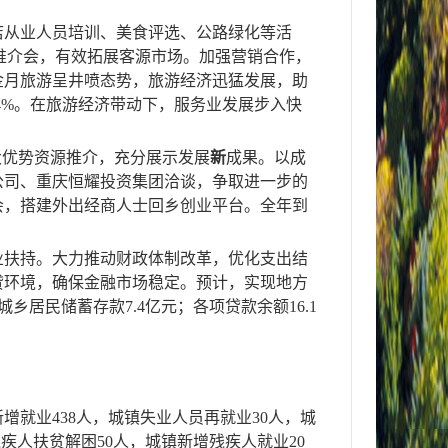
店从业人员培训、美食评选、公路绿化等活
游推介会，有效拓展客源市场。
加强营销合作，
金月旅游呈井喷态势，
旅游经济迅猛发展，
助
4%
。在旅游经济带动下，服务业发展步入快
大优势资源推介，充分展示发
展
新
成果
。以成
公司、重庆恒耀投资集团洽谈，争取进一步的
会，搭建外出经商人士回乡创业平台。全年
到
业扶持。大力推动财政体制改革，
优化支出结
贷环境，确保金融市场稳定。
预计，实现地方
城乡居民储蓄存款
7.4
亿元；各项贷款余额
16.1
新增就业
438
人，城镇失业人员再就业
30
人，城
残疾人扶贫解困
50
人，城镇新
增残疾人就业
2
0