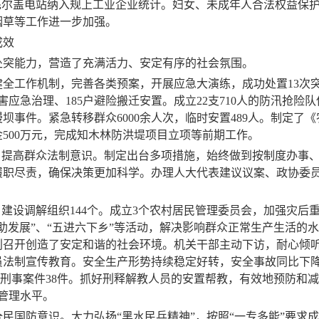
毛尔盖电站纳入规上工业企业统计。
妇女、未成年人合法权益保
烟草等工作进一步加强。
成效
突能力，营造了充满活力、安定有序的社会氛围。
健全工作机制，完善各类预案
，开展应急大演练，成功处置
13
次
害应急治理、
185
户避险搬迁安置。成立
22
支
710
人的防汛抢险队
漫坝事件。紧急转移群众
6000
余人次，临时安置
489
人。制定了《
金
500
万元，完成知木林防洪堤项目立项等前期工作。
，提高群众法制意识。制定出台多项措施，始终做到按制度办事
履职尽责，确保决策更加科学。办理人大代表建议议案、政协委
，建设调解组织
144
个。成立
3
个农村居民管理委员会，加强灾后
助发展”、“五进六下乡”等活动，解决影响群众正常生产生活的
利召开创造了安定和谐的社会环境。机关干部主动下访，耐心倾
员法制宣传教育。安全生产形势持续稳定好转，安全事故同比下
获刑事案件
38
件。抓好刑释解教人员的安置帮教，有效地预防和减
管理水平。
民国防意识。大力弘扬“黑水民兵精神”，按照“一专多能”要求