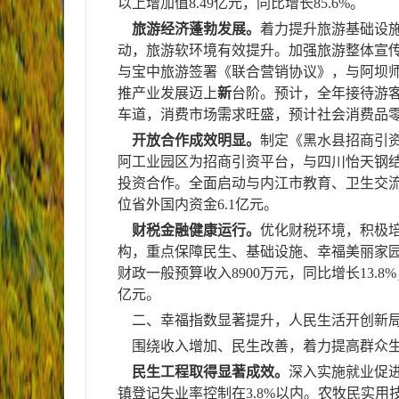
以上增加值
8.49
亿元，同比增长
85.6%
。
旅游经济蓬勃发展。
着力提升旅游基础设
动，旅游软环境有效提升。加强旅游整体宣
与宝中旅游签署《联合营销协议》，
与阿坝
推产业发展迈上
新
台阶。预计，全年接待游
车道，消费市场需求旺盛，预计社会消费品
开放合作成效明显。
制定《黑水县招商引资
阿工业园区为招商引资平台，与四川怡天钢
投资合作。
全面启动与内江市教育、卫生交
位省外国内资金
6.1
亿元。
财税金融健康运行。
优化财税环境，积极
构，重点保障民生、基础设施、幸福美丽家
财政一般预算收入
8900
万元，同比增长
13.8%
亿元。
二、幸福指数显著提升，人民生活开创新
围绕收入增加、民生改善，着力提高群众生
民生工程取得显著成效。
深入实施就业促
镇登记失业率控制在
3.8%
以内。农牧民实用