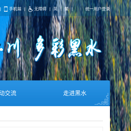
|
手机端
|
无障碍
|
简
|
繁
|
统一用户登录
动交流
走进黑水