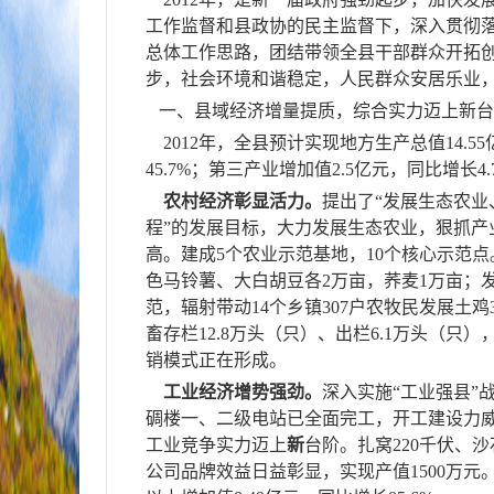
工作监督和县政协的民主监督下，
深入贯彻
总体工作思路，团结带领全县干部群众开拓创
步，社会环境和谐稳定，人民群众安居乐业
一、县域经济增量提质，综合实力迈上新台
2012
年，全县预计实现地方生产总值
14.55
45.7%
；第三产业增加值
2.5
亿元，同比增长
4
农村经济彰显活力。
提出了“发展生态农业
程”的发展目标，大力发展生态农业，狠抓产
高。建成
5
个农业示范基地，
10
个核心示范点
色马铃薯、大白胡豆各
2
万亩，荞麦
1
万亩；
范，辐射带动
14
个乡镇
307
户农牧民发展土鸡
畜存栏
12.8
万头（只）、出栏
6.1
万头（只）
销模式正在形成。
工业经济增势强劲。
深入实施“工业强县”
碉楼一、二级电站已全面完工，
开工建设力
工业竞争实力迈上
新
台阶。扎窝
220
千伏、沙
公司品牌效益日益彰显，实现产值
1500
万元