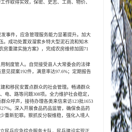
护工作取得实效，保密、史志、工商、物价、
突发事件，
应急管理服务能力显著提升。
加大
伍。成功处置双溜索乡特大型泥石流和知木
农房重建实施方案》，完成农房维修加固
71
、用制度管人。
自觉接受县人大常委会的法律
员意见提案
192
件，满意率达
97.6%
；定期报告
重建和移民安置点群众的社会管理。畅通群众
水、电、路等问题
308
项。全力维护社会稳定，
听群众呼声，接待办理各类来信来访
123
批
1653
降
27%
。深入开展食品药品监管，确保食品药
少重新犯罪。狠抓反分裂维稳，强化入境人
成立民兵应急综合服务大队，民兵建设实现正