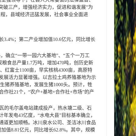
突破三产，增强经济实力，促进和谐发展”为
进程，县域经济迅猛发展，社会事业全面进
。
长
3.4%
；第二产业增加值
10.6
亿元，同比增长
，确立“一带一园六大基地”、“五个一万工
现粮食总产量
1.7
万吨，增加
470
吨，创历史新
、红富士
1100
亩，早实核桃
4300
亩，高原特
发展活力显著增强。
以吉拉土鸡养殖基地为示
生猪养殖基地，发展生猪
1000
头。
预计，牲
合作社
21
个，“农户
+
基地
+
合作社
+
市场”的产
瓦的毛尔盖电站建成投产，热水塘二级、石
计年发电
43
亿度
，
“水电大县”目标基本确立，
通道更加顺畅。冰川泉水公司、圣洁冰川食品
增加值
8.81
亿元，同比增长
62.8%
。其中，规模