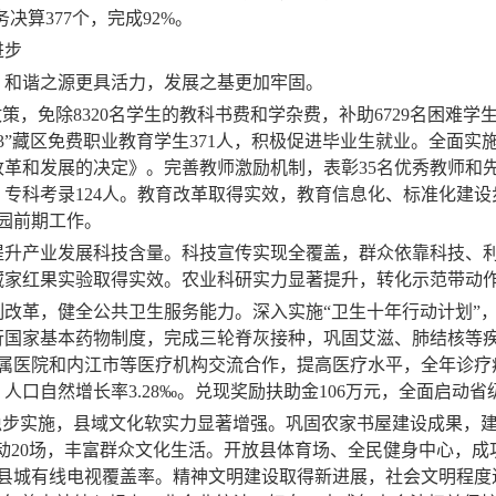
务决算
377
个，完成
92%
。
进步
和谐之源更具活力，发展之基更加牢固。
政策，免除
8320
名学生的教科书费和学杂费，补助
6729
名困难学
3
”藏区免费职业教育学生
371
人，积极促进毕业生就业。全面实
改革和发展的决定》。完善教师激励机制，表彰
35
名优秀教师和
，专科考录
124
人。教育改革取得实效，
教育信息化、标准化建设
园前期工作。
提升产业发展科技含量。科技宣传实现全覆盖，群众依靠科技、
藏家红果实验取得实效。农业科研实力显著提升，转化示范带动
制改革，健全公共卫生服务能力。深入实施“卫生十年行动计划”
行国家基本药物制度，完成三轮脊灰接种，巩固
艾滋、肺结核等
属医院和内江市等医疗机构交流合作，
提高医疗水平，全年诊疗
，
人口自然增长率
3.28
‰。兑现奖励扶助金
106
万元，全面启动省
稳步实施，县域文化软实力显著增强。巩固农家书屋建设成果，
动
20
场，丰富群众文化生活。开放县体育场、全民健身中心，成
县城有线电视覆盖率。精神文明建设取得新进展，社会文明程度