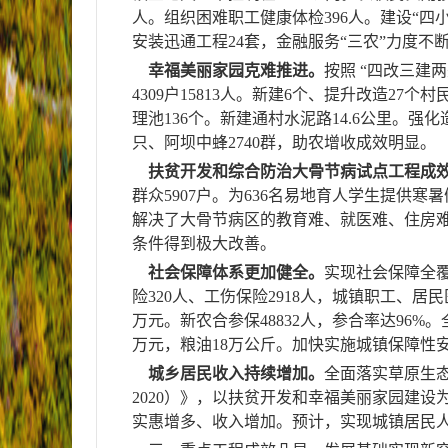
人。组织困难职工健康体检
396
人。建设“四小
安装迅通工程
24
套，金融服务“三农”力度不
幸福美丽家园克难推进。
按照 “四改三建
4309
户
15813
人。新建
6
个、
提升改造
27
个村
理池
136
个。
新建通村水泥路
14.6
公里
。
强化
只、阿坝中蜂
2740
群，助农增收成效明显。
扶贫开发和综合防治大骨节病试点工程成
群众
5907
户。为
636
名易地育人学生提供寒暑
解决了大骨节病区的教育难、就医难、住房
条件得到极大改善。
社会保障体系更加健全。
实现社会保障全
险
320
人、工伤保险
2918
人，城镇职工、居民
万元。
新农合参保
48832
人，参合
率达
96%
。
万元，粮油
18
万公斤。
加快实施城镇保障性
城乡居民收入持续增加。
全面落实草原生
2020
）》，以扶贫开发和幸福美丽家园建设
实惠增多、收入增加。预计，实现
城镇居民