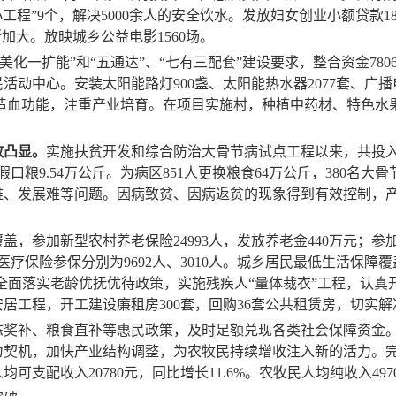
工程”
9
个，解决
5000
余人的安全饮水。发放妇女创业小额贷款
1
断加大
。放映
城乡
公益电影
1560
场。
两美化一扩能”和“五通达”、“七有三配套”建设要求，
整合资金
780
民活动中心。安装太阳能路灯
900
盏、太阳能热水器
2077
套、广播
造血功能，注重产业培育。在项目实施村，种植
中药材、特色水
效凸显。
实施扶贫开发和综合防治大骨节病试点工程以来，共投
假口粮
9.54
万公斤。为病区
851
人更换粮食
64
万公斤，
380
名大骨
难、发展难等问题。因病致贫、因病返贫的现象得到有效控制，
覆盖，参加新型农村养老保险
24993
人，发放养老金
440
万元；参
医疗保险参保分别为
9692
人、
3010
人。
城乡居民最低生活保障覆
全面落实
老龄
优抚优待政策，实施
残疾人“量体裁衣”工程
，
认真
安居工程，开工建设廉租房
300
套，回购
36
套公共租赁房，切实解
态奖补、粮食直补等惠民政策，及时足额兑现各类社会保障资金
为契机，加快产业结构调整，
为农牧民持续增收注入新的活力。
人均可支配收入
20780
元，同比增长
11.6%
。农牧民人均纯收入
497