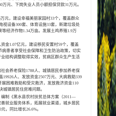
80
万元、下岗失业人员小额担保贷款
31
万元。
6
万元，建设幸福美丽家园村
33
个，覆盖群众
电视设备
300
套、
体育设施
33
套，
新建垃圾处
果等经济作物
1.34
万亩
。
发展土鸡养殖
1.9
万
入资金
1.07
亿元，建设移民安置村
59
个，覆盖
节病患者享受社会保障和卫生防治政策，切实
产业结构调整取得实效，贫病区群众生产生活
加社会养老保险
1788
人、城镇居民参加养老保
盖
19926
人、发放资金
2507
万元、大病救助
339
开展困难救助和受灾救济，发放救济资金
110
决城镇居民住房难问题。
。编制《黑水县农村扶贫总体方案（
2011
—
完善就业服务体系，拓展就业渠道，
城乡居民
0
元，同比增长
26.6%
。