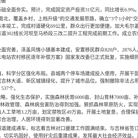
突破
础全面夯实。预计，完成固定资产投资
31
亿元，同比增长
6.9%
南北，覆盖乡村，上档升级”的交通发展思路，确立“
3
个
1
小时”
基本竣工，完成村道硬化
69
公里，群众出行更加便捷。加大毛尔
省道
302
线长河坝至马桥段三改二提升工程完成前期工作。成立农
全面完善，泽盖风情小镇基本建成，安置移民群众
820
户、
2876
人
水电站农村移民逐年补偿方案》国家发改委已正式批复，实施细
。
编，科学分区强化布局。县城两个停车场建成投入使用，开展干部
成吉林大道、新区城镇绿化，提升了城市品位。强制撤除非法占
）
537
个。
战略，强化生态
保护，实施森林抚育
6000
亩、封山育林
7000
亩、
林政管理、森林
病虫害防治得到加强。狠抓森林草原防火，实现
植
人工草地
3.2
万亩，划定禁牧区
49
万亩。开展土地复垦，
合理保
综合治理
，人居环境得到显著改善。
隧道建成通车，标志着吉林对口援建工作圆满结束。与吉林省签
，切实巩固好、使用好灾后重建成果，
发挥最大社会经济效益。