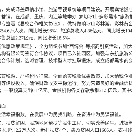
施，完成泽盖风情小镇、旅游导视系统等项目建设。开展宾馆饭
传营销
，
在成都、重庆、内江等地举办“梦幻冰山·多彩黑水”旅
师专签署《县校合作框架协议》。做特做响冰山彩林游，
彩林黄
客
54.6
万人次，同比增长
96%
；旅游总收入
4.86
亿元，同比增长
10
零售总额
2.27
亿元，同比增长
18.5%
。
优惠政策规定》，全力组织参加“西博会”等招商引资活动，加
结构有限公司签订合作协议，项目已入驻园区。加强与东航旅游
流合作计划，选派管理、技术型人才挂职锻炼
。成立成都黑水商
培育税源，严格税收征管。全面落实税收优惠政策，加大纳税企
园等建设投入，
确保
财政收支平稳运行。
努力营造良好的金融信
；一般预算支出
6.1
亿
元。金融机构各类存款余额
21.5
亿元，其中
局面
活幸福指数，在发展中为民找出路，在奋进中为民谋福祉。
进、扶贫解困、民族地区帮扶等民生工程，切实改善民生。城镇
技术培训
2.2
万人次。新村扶贫
4
个，惠及贫困人口
1606
人。农村