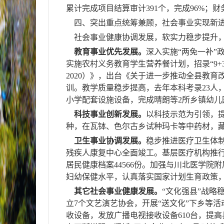
累计完成项目结算审计
391
个，完成
96%
；
财
四、突出重点统筹兼顾，社会事业实现新
社会事业健康协调发展，软实力稳步提升，
教育事业优先发展。
深入实施“两免一补”
实施农村义务教育学生营养餐计划，招录“
9+
2020
）》，出台《关于进一步推动全县教育
训。教学质量稳步提高，去年本科考录
23
人
小学配套设施设备，
完成晴朗等
2
所乡镇幼儿
科技事业创新发展。
以科技示范为引领，
种，在瓦钵、色尔古乡试种玛卡等中药材，
卫生事业协调发展。
稳步推进医疗卫生体
残疾人康复中心全面竣工。基层医疗机构推
居民健康档案
44566
份。
加强与川北医学院附
妇幼保健水平，认真落实国家计划生育政策
其它社会事业健康发展。
“文化强县”战略
立
7
个文艺演艺协会，开展“送文化”下乡等活
收设备，发放广播电视接收设备
610
台，提高