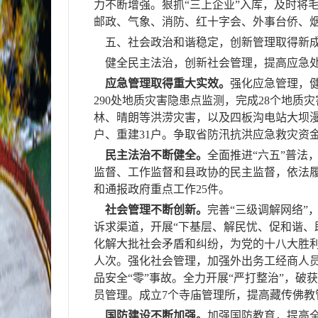
力不断增强。
狠抓“三上企业”入库
，及时将
邮政、气象、消防、红十字会、外事台侨、
五、社会政治和谐稳定，创新管理取得新
健全民主法治，创新社会管理，提高应急处
应急管理取得重大实效。
强化应急管理，
290
处地质灾害隐患点监测，完成
28
个地质灾
林、晴朗等洪涝灾害，以及四板沟电站大坝
户、重建
31
户。争取省防汛抗洪应急救灾资
民主法治不断健全。
全面推进“六五”普法
监督、工作监督和县政协的民主监督，依法
和通报政府重点工作
25
件。
社会管理不断创新。
完善“三级调解网络”
诉求渠道，开展“下基层、解民忧、促和谐、
化解大批社会矛盾和纠纷，为党的十八大胜
人次。强化社会管理，
加强外出务工经商人
品安全“零”事故。
全力开展“严打整治”，破
员管理。
成立
7
个寺庙管理所，提高藏传佛教
国防建设不断加强。
加强国防教育，提高全