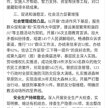
作，实施人才帮助、智力支持、资金帮扶等工程，对口
援藏取得丰硕成果。
三、促进和谐稳定，社会活力显著增强
社会管理成效凸显。
以开展“改进作风下基层，服务
群众促和谐”和“实现伟大中国梦，建设美丽繁荣和谐四
川”等主题活动为契机，开展
156
次主题教育宣讲。加大
矛盾纠纷排查，组建
145
个人民调解组织。畅通群众诉求
渠道，推行“
331
”群众工作法，
办结
来信来访
52
批，办结
率
92%
，信访工作呈现“三下降一提升”的良好态势
。完
成第九届村（居）委会换届选举，基层民主深入实践。
劳动维权扎实推进，成功处理
18
件涉及
563
名群众的拖欠
农民工资案件，兑现金额
542
万元。
狠抓应急管理，
123
个行政村全部实施防汛防灾应急大演练。
扎实推进
森林
草原防火，实现连续
26
年无较大森林火灾
。
开展严打整
治行动，破获刑事案件
31
件。狠抓反分裂维稳，
明确宗
教活动场所四至界线。
安全生产持续稳定。
深入开展安全生产大检查，实
现明察、暗访有机结合，排查生产隐患
191
项，发出整改