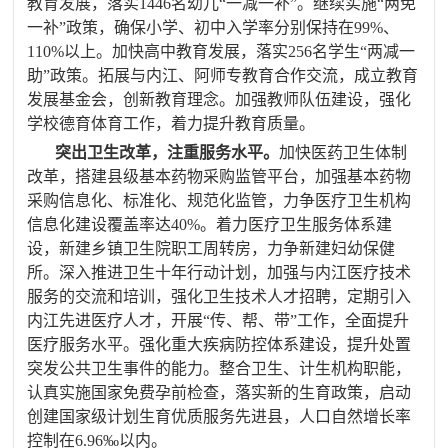
教育发展，落实
1446
名幼儿“一减一补”。继续
实施“两免
一补”政策，确保小学、初中入学率分别保持在
99%
、
110%
以上
。加快高中教育发展，落实
256
名学生“两减一
助”政策
。拓展与内江、阿师专教育合作交流，成立教育
发展基金会，创新教育理念。加强教师队伍建设，强化
学校德育体育工作，着力提升教育质量。
突出卫生改革，注重服务水平。
加快医药卫生体制
改革，搭建县级基本药物采购监管平台，加强基本药物
采购信息化、标准化、规范化监管，力争医疗卫生机构
信息化建设覆盖率达
40%
。着力医疗卫生服务体系建
设，新建乡镇卫生院职工周转房，力争新建妇幼保健
所。
深入推进卫生十年行动计划，
加强与内江医疗技术
服务的交流和培训，强化卫生技术人才招聘，定期引入
内江先进医疗人才，开展“传、帮、带”工作，全面提升
医疗服务水平。强化重大疾病防控体系建设，提升处置
突发公共卫生事件的能力。
整合卫生、计生机构职能，
认真实施国家免费孕前检查，落实新的生育政策，启动
创建国家级计划生育优质服务先进县
，人口自然增长率
控制在
6.96
‰以内。