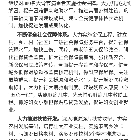
继续对
380
名大骨节病患者实施社会保障。大力开展扶贫
解困，提升困难群众救助水平。推进美丽乡村建设，巩
固幸福美丽家园建设成果。
建立全民健康体检长效机
制，加快促进发展成果转化
。
不断健全社会保障体系。
大力实施金保工程，建立
县、乡、村（社区）三级社会保障服务平台，提升社保
管理水平。加快工伤、医疗、养老等五大保险改革，强
化社保资金监管，扩大社会保障覆盖面。强化新农合、
新农保惠民政策宣传，全面提升参合率和参保率。健全
城乡低保对象动态监管核定机制，做到应保尽保。关注
弱势群众，提升社会援助和救济水平。提升城乡医疗救
助标准，大力推行大病救助制度。
建设残疾人康复中心
“五心一站”，实施脑瘫儿童、先天性心脏病儿童救助工
程。抓好妇女小额担保贴息贷款发放，促进妇女创业就
业。
大力推进扶贫开发。
深入推进连片扶贫攻坚，夯实
农村发展基础，培育壮大产业支柱。实施麻窝乡沙卡
村、晴朗乡日格老村、洛多乡沙拉村
3
个整村推进项目，