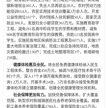
镇新增就业
491
人，失业人员再就业
28
人。农村劳动力技
能培训
614
人，农民实用技术培训覆盖
2
万余人次。开发
公益性岗位
167
个，农村残疾人扶贫解困
50
人，居家灵活
就业
300
人。发放妇女小额贷款
363
万元。实施教育助学
工程，减免
261
名高中阶段学生的学费和教材费，减免
908
名学前教育阶段学生的保教费。资助
123
名贫困高中
学生
。实施民族地区疾病防治工程惠及
6075
人
。实施
5
个
重大地质灾害治理工程，完成
21
处应急排险项目，地质
灾害避险搬迁
130
户；完成土地整理项目
3
个，新增耕地
258
亩。
健康体检惠及全民。
将全民免费健康体检纳入民生
工程体系，整合资金
450
万元，抽调
70
名医疗技术骨干历
时
3
个月，深入
17
个乡镇开展免费体检，接受群众健康咨
询
1.2
万人次，开展手术
24
台，
5
万余名群众接受免费健
康体检并建立健康档案，创建全民健康管理长效机制。
社会保障更加有力。
加快完善保障体系，扩大覆盖
范围，
新型农村和城镇居民社会养老保险全覆盖
。城镇
职工基本养老保险覆盖
2784
人，发放保险金
1425
万元。