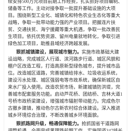
续安排
500
万元项目前期工作经费，扎实抓好项目编制、
储备等工作。主动对接争取一批提升基础设施的大项
目。围绕新型工业化、城镇化和特色农业生态化等重大
战略，争取一批带动能力强的产业项目。把握连片扶
贫、交通扶贫、海宁援藏等重大机遇，争取一批改善民
生项目。依托优势资源、留州电量就地转化，争取引进
绿色加工项目，助推县域经济跨越发展。
狠抓城镇建设，展现城市魅力。
实施市政基础大建
设战略，完成城区人行道、滨河路步行道、城区风貌和
棚户区改造工程，打造高原新型绿色城市，提升城市品
位。改造城区道路，完善城镇给排水、垃圾收运系统，
建设污水处理、城区强弱电等市政系统，确保新城区自
来水厂投入使用。改造农贸市场，新建城镇防洪堤，完
善城市配套服务功能。启动芦花桥、团结桥、吉林大道
1
号桥市政桥梁建设，增强城市辐射带动能力。完成色尔
古撤乡建镇，推动色尔古新农村综合体建设。深入推进
城乡环境综合治理，不断改善城乡环境面貌。
狠抓路网升级，畅通保障能力。
抢抓国省干道路网
调整机遇，全面完成黑理路前期工作，实施国道
347
线长