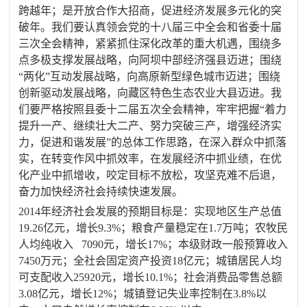
跨越年；是开放合作大招商，促进经济发展多元化的突
破年。我们要认真领会党的十八届三中全会和省委十届
三次全会精神，紧紧抓住深化改革的重大机遇，围绕多
点多极支撑发展战略，向阿坝中部经济强县迈进；围绕
“两化”互动发展战略，向高原新型绿色城市迈进；围绕
创新驱动发展战略，向藏区特色生态农业大县迈进。我
们要严格按照县委十二届五次全会精神，牢牢把握“着力
提升一产、继续壮大二产、努力突破三产，增强经济实
力，促进和谐发展”的总体工作思路，在深入群众中抓落
实，在转变作风中抓效率，在发展经济中抓业绩，在优
化产业中抓增收，咬定目标不放松，攻坚克难不后退，
奋力加快经济社会持续快速发展。
2014
年经济社会发展的预期目标是：实现地区生产总值
19.26
亿元，增长
9.3%
；粮食产量稳定在
1.7
万吨；农牧民
人均纯收入
7090
元，增长
17%
；本级财政一般预算收入
7450
万元；全社会固定资产投资
18
亿元；城镇居民人均
可支配收入
25920
元，增长
10.1%
；社会消费品零售总额
3.08
亿元，增长
12%
；城镇登记失业率控制在
3.8%
以