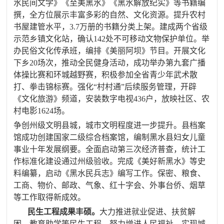
水民间文学》《至美黑水》《黑水解放纪实》等书籍编
撰，全方位展示丰富多彩的自然、文化资源。提升农村
书屋建管水平，
3.7
万册的书籍分类上架。建成两个省级
示范乡镇文化站，确认
142
处不可移动文物保护单位。举
办民俗文化传承班，编排《美丽阿坝》节目。开展文化
下乡
20
场次，推动全民健身活动，成功举办第九套广播
体操比赛和环城越野赛，积极参加全省青少年武术散
打、拳击锦标赛。强化“村村通”后续服务管理，开辟
《文化旅游》频道，安装数字电视
436
户，放映社区、农
村电影
1624
场。
争创州级文明县城，城市文明程度进一步提升。县档案
馆成功创建国家二级综合档案馆，编制黑水县妇女儿童
事业十年发展纲要。全面启动第三次经济普查，统计工
作标准化建设通过州级验收
。完成《美好新黑水》等史
料编纂，启动《黑水民兵志》编写工作。保密、粮食、
工商、物价、邮政、气象、红十字会、外事台侨、烟草
等工作取得新成效。
民生工程成果丰硕。
大力推进就业促进、扶贫解
困、教育助学等民生工程，努力增进人民福祉。实现城