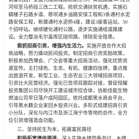
河坝至马桥段三改二工程。抢抓交通扶贫机遇，实施石
碉楼子石路乡道、慈坝通乡油路安保工程和
3
条通村水泥
路安保工程，新建通村水泥桥
4
座，建设
3
座客运站、
50
个招呼站。继续硬化通村公路，逐步实施通组道路建
设。全力
整治毛尔盖
库区
绕坝路，排除安全隐患。
狠抓招商引资，增强内生活力。
实施开放合作大招
商战略，努力撬动民间投资。制定招商引资奖励政策，
积极参加西博会、广交会等重大招商活动，强化优势资
源宣传。主打绿色、生态、有机、健康四张牌，重点推
出旅游开发、新型工业、生态农业三大领域招商项目，
引资壮大民营经济。强化已签项目跟踪对接，督促
恒耀
投资集团公司尽快开工建设城市综合体，协助佳能生物
燃油公司早日落户成阿园区
。依托成都黑水商会平台，
引导黑水籍企业家回乡投资兴业。多形式组建招商引资
小分队，深化与内江市及浙江海宁市等地的合作，全方
位引资增强造血功能。
三、坚持民生为本，拓展富民路径
积极拓宽增收渠道。
深入实施
乡镇党委书记、乡镇