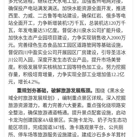
多元化进程，继续壮大水电工业。
加强省州电网对接，
确保投产电站满发满送。加快水能资源全面开发，
推进
西里、力威、二古鲁等电站建设，确保红岩、俄多等电
站全面开工，力争新增装机
5
万千瓦，总装机达
120
万千
瓦，年发电量达
53
亿度。督促冰川泉水公司扩能升级，
加快水生态产业园项目建设，力争实现销售收入
2000
万
元。完善绿色生态食品加工园区道路管网等基础设施，
督促四川中盈实业公司开展园区厂房建设，引导圣洁冰
川公司入园，深度开发生态农业产品，提升市场美誉
度。积极发展早实核桃加工园等特色加工业。努力挖掘
存量，积极培育增量，力争实现全部工业增加值
12.2
亿
元，增长
4.2%
。
重规划夯基础，破解旅游发展瓶颈。
围绕《黑水全
域全时旅游发展规划》，编制重点景区详规。深入挖掘
旅游资源潜力，着力完善六大要素。重点
强化绕坝路安
全整治，确保旅游通道畅通。提升景点配套设施，启动
卡龙沟创建国家
4A
级景区。
实施卡龙沟、奶子沟生态功
能区项目，完成国道
347
线、渔卡路观景平台、公共厕
所、停车场等旅游服务设施建设，
建成沙石多乡羊茸村