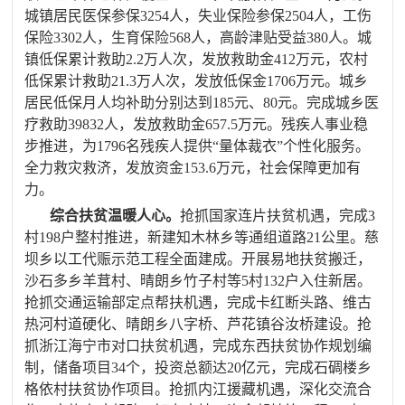
城镇居民医保参保
3254
人，
失业保险参保
2504
人，工伤
保险
3302
人，生育保险
568
人，
高龄津贴受益
380
人
。城
镇低保累计救助
2.2
万人次，发放救助金
412
万元，农村
低保累计救助
21.3
万人次，发放低保金
1706
万元。城乡
居民低保月人均补助分别达到
185
元、
80
元。完成城乡医
疗救助
39832
人，发放救助金
657.5
万元。残疾人事业稳
步推进，为
1796
名残疾人提供“量体裁衣”个性化服务。
全力救灾救济，发放资金
153.6
万元
，
社会保障更加有
力。
综合扶贫温暖人心。
抢抓国家连片扶贫机遇，完成
3
村
198
户整村推进，新建知木林乡等通组道路
21
公里。慈
坝乡以工代赈示范工程全面建成。开展
易地扶贫搬迁，
沙石多乡羊茸村、晴朗乡竹子村等
5
村
132
户入住新居。
抢抓交通运输部定点帮扶机遇，完成卡红断头路、维古
热河村道硬化、晴朗乡八字桥、芦花镇谷汝桥建设。抢
抓浙江海宁市对口扶贫机遇，
完成
东西扶贫协作规划
编
制
，储备项目
34
个，投资总额达
20
亿元，
完成石碉楼乡
格依村扶贫协作项目。抢抓内江援藏机遇，深化交流合