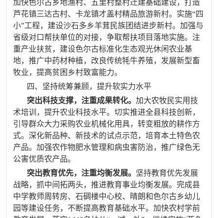
加快色尔古乡地渔村、五里村整村迁建基础建设，打造
芦花镇三达古村、卡龙镇才盖村精品旅游新村。实施“四
小”工程，建设沙石多乡羊茸民族团结进步新村。加强与
省级对口帮扶单位的对接，争取帮扶项目落地实施。注
重产业扶贫，建设色尔古标准化生态观光休闲农业基
地，推广中药材种植，改良传统牦牛养殖，发展新型畜
牧业，提高贫困乡村致富能力。
四、坚持统筹兼顾，提升软实力水平
突出科技支撑，注重成果转化。
加大农牧民实用技
术培训，提升农业科技水平。切实推进全县科技创新，
引导群众大力采购农业机械化用具，
转变粗放的耕作方
式
。深化新品种、新技术的试点示范，培育本土特色农
产品。加强农作物肥水管理和病虫害防治，推广绿色无
公害优质农产品。
突出教育优先，注重均衡发展。
坚持教育优先发展
战略，抓中间拓两头，推进教育事业均衡发展。完成县
中学教师周转房、石碉楼中心校、晴朗和色尔古乡幼儿
园等建设任务，不断提高教育基础水平。
加快农村学前