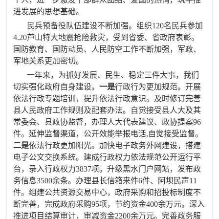
进发展的思想基础。
民兵预备役队伍建设不断加强。组织
120
名民兵参加
4.20
芦山特大地震抢险救灾，受到省委、省政府表彰。
国防教育、国防动员、人民防空工作不断加强，军政、
军地关系更加密切。
一年来，为抓好发展、民生、稳定三件大事，我们
切实强化政府自身建设。
一是
行政行为更加规范。开展
依法行政专题培训，提升依法行政
意识。及时修订完善
县人民政府工作规则及配套办法。自觉接受县人大及其
常委会、县政协监督，办理人大代表建议、政协提案
96
件。延伸监督渠道，公开效能举报电话
,
自觉接受监督。
二是
依法
行政更加阳光。加快电子政务外网建设，搭建
电子公文交换系统。建成行政权力依法规范公开运行平
台，录入行政权力
3837
项。升级黑水门户网站，发布政
务信息
3500
余条。办理县长信箱来件
6
件、阿坝民声
11
件。组建公共资源交易中心，政府采购和招投标制度不
断完善，完成政府采购
95
项，节约资金
400
余万元。深入
推进项目结算审计，审减资金
2200
余万元。完善政务服