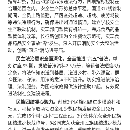
指令
42
条，打击
30
余起非法违法行为，四项指标控制在
合理范围之内，安全生产形势总体平稳。国道
317
线管制
期间，全员上路值勤，严厉查处超速、超载、疲劳驾驶
等违法违规行为，确保进出州通道畅通。建立学校安全
生产联动机制，实现部门监管有机统一。完成食品药品
监管体制改革，长征路创建为全州餐饮示范街，实现食
品药品安全事故“零”发生。深入开展消防安全大整治活
动，创新“四送”消防进寺庙。
民主法治意识全面深化。
全面推进“六五”普法，
举
办讲座
95
期，发放普法资料
2.5
万册，编辑普法短信
8
万
余条，
将法律知识送到基层、送进乡村、带入课堂
，群
众懂法、守法、用法的意识不断提升
。切实推进依法治
理、法制服务，为困难家庭提供法律援助
17
起，有效促
进
法制社会建设进程。
民族团结凝心聚力。
创建
3
个民族团结进步模范村和
社区，积极争取两项资金和少数民族发展资金
1152
万
元，完成
15
个村“四小”工程建设。
3
个集体荣获全州民族
团结进步模范称号，
8
名同志荣获全州民族团结进步模范
个人，进一步激发干部群众团结、爱国的热情，筑牢推