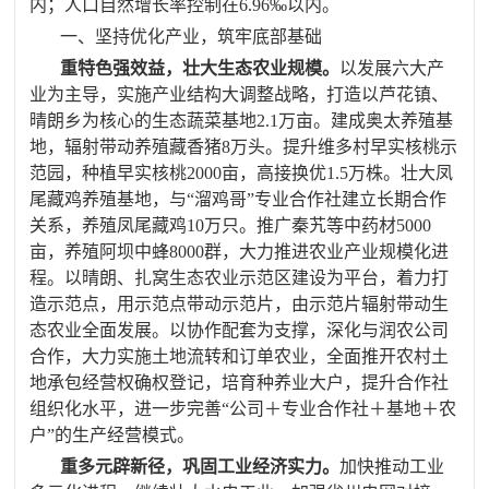
内；人口自然增长率控制在
6.96
‰以内。
一、坚持优化产业，筑牢底部基础
重特色强效益，壮大生态农业规模。
以发展六大产
业为主导，实施产业结构大调整战略，打造以芦花镇、
晴朗乡为核心的生态蔬菜基地
2.1
万亩。建成奥太养殖基
地，辐射带动养殖
藏香猪
8
万头。提升维多村早实核桃示
范园，种植早实核桃
2000
亩，高接换优
1.5
万株。壮大凤
尾藏鸡养殖基地，与“溜鸡哥”专业合作社建立长期合作
关系，养殖凤尾藏鸡
10
万只。推广
秦艽等中药材
5000
亩，养殖
阿坝中蜂
8000
群，大力推进农业产业规模化进
程。
以晴朗、扎窝生态农业示范区建设为平台，着力打
造示范点，用示范点带动示范片，由示范片辐射带动生
态农业全面发展。以协作配套为支撑，
深化与润农公司
合作，
大力实施土地流转和订单农业，全面推开农村土
地承包经营权确权登记，培育种养业大户，提升合作社
组织化水平，进一步完善“公司＋专业合作社＋基地＋农
户”的生产经营模式。
重多元辟新径，巩固工业经济实力。
加快推动工业