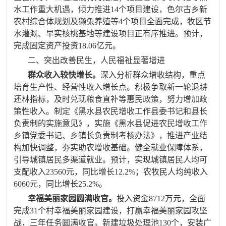
水工作重大机遇，倾力推进
14
个项目建设，色尔古乡新
农村综合体规划及獭兔养殖等
4
个项目全面完成，牧区节
水灌溉、早实核桃基地等建设项目正有序推进。预计，
完成固定资产投资
18.06
亿元。
二、突出改善民生，人民福祉显著增进
群众收入较快增长。
深入分析群众增收结构，重点
培育生产性、经营性收入增长点。积极争取新一轮退耕
还林指标，及时兑现粮食直补等惠民政策，努力增加政
策性收入。制定《黑水县农民增收工作县委书记和县长
负责制的实施意见》，实施《黑水县促进农民增收工作
乡镇党委书记、乡镇长负责制考核办法》，推进产业结
构加快调整，夯实助农增收基础
。健全就业保障体系，
引导城镇居民多渠道就业
。预计，实现
城镇居民人均可
支配收入
23560
元，同比增长
12.2%
；农牧民人均纯收入
6060
元，同比增长
25.2%
。
幸福美丽家园圆满收官。
投入资金
8712
万元，全面
完成
31
个村幸福美丽家园建设，打赢幸福美丽家园攻坚
战，三年任务圆满收官。新建垃圾处理池
130
个，安装广