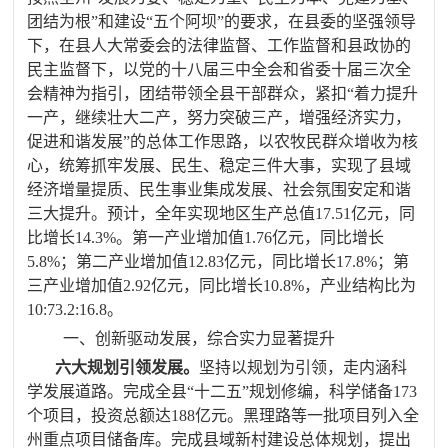
团结为根”和建设“五个阿坝”的要求，在县委的坚强领导
下，在县人大常委会的法律监督、工作监督和县政协的
民主监督下，以
党的十八届三中全会和省委十届三次全
会精神为指引，团结带领全县干部群众，紧扣“着力提升
一产，继续壮大二产，努力突破三产，增强经济实力，
促进和谐发展”的总体工作思路，以农牧民群众增收为核
心，统筹抓牢发展、民生、稳定三件大事，实现了县域
经济增量提质、民生事业集成发展、社会氛围安定和谐
三大提升
。预计，全年实现地区生产总值
17.51
亿元，同
比增长
14.3%
。第
一产业增加值
1.76
亿元，同比增长
5.8%
；第二产业增加值
12.83
亿元，同比增长
17.8%
；第
三产业增加值
2.92
亿元，同比增长
10.8%
，产业结构比为
10:73.2:16.8
。
一、创新驱动发展，综合实力显著提升
六大规划引领发展。
坚持以规划为引领，走内涵科
学发展道路。完成全县“十二五”规划修编，科学储备
173
个项目，投资总额达
188
亿元。
黑理路等一批项目列入全
州重点项目储备库。
完成
县域新村建设总体规划，提出