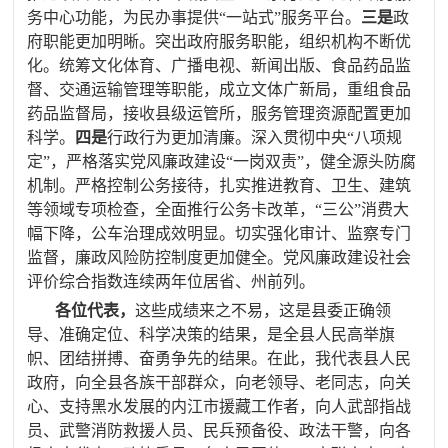
务中心功能，为民办事提供“一站式”服务平台。
三是
政
府职能更加明晰。突出政府服务职能，组织机构不断优
化。统筹文化体育、广播电视、新闻出版、食品药品监
督、交通运输管理等职能，成立文体广新局，重组食品
药品监督局，接收县级运管所，服务管理资源配置更加
科学。
四是
行政行为更加清廉。深入贯彻中央“八项规
定”，严格落实党风廉政建设“一岗双责”，健全源头防腐
机制。严格控制公务接待，扎实推进教育、卫生、建筑
等领域专项检查，全面推行公务卡改革，
“三公”消费大
幅下降，公车治理成效明显。
切实
强化审计、监察专门
监督，廉政风险防控制度更加健全。党风廉政建设社会
评价综合指数连续两年位居省、州前列。
各位代表，
这些
成绩来之不易，这是县委正确领
导、准确定位、科学决策的结果，是全县人民高举旗
帜、团结拼搏、奋勇争先的结果。在此，我代表县人民
政府，向全县各族干部群众，向老领导、老同志，向关
心、支持黑水发展的内江市援藏工作者，向人武部指战
员、武警消防救援人员、民兵预备役、政法干警，向各