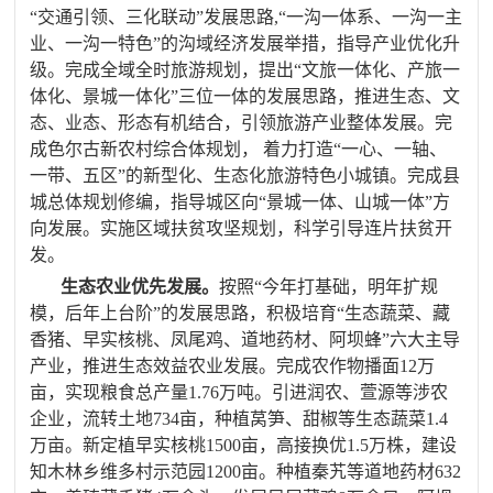
“交通引领、三化联动”发展思路
,
“一沟一体系、一沟一主
业、一沟一特色”的沟域经济发展举措，
指导产业优化升
级。完成全域全时旅游规划，
提出“文旅一体化、产旅一
体化、景城一体化”三位一体的发展思路，推进生态、文
态、业态、形态有机结合，引领旅游产业整体发展
。完
成
色尔古新农村综合体规划
， 着力打造“一心、一轴、
一带、五区”的新型化、生态化旅游特色小城镇。完成县
城总体规划修编，指导城区向“景城一体、山城一体”方
向发展。
实施区域扶贫攻坚规划，
科学引导连片扶贫开
发。
生态农业优先发展。
按照“今年打基础，明年扩规
模，后年上台阶”的发展思路，
积极培育“生态蔬菜、藏
香猪、早实核桃、凤尾鸡、道地药材、阿坝蜂”六大主导
产业
，推进生态效益农业发展。完成农作物播面
12
万
亩，实现粮食总产量
1.76
万吨。引进润农、萱源等涉农
企业，流转土地
734
亩，种植莴笋、甜椒等生态蔬菜
1.4
万亩。新定植早实核桃
1500
亩，高接换优
1.5
万株，建设
知木林乡维多村示范园
1200
亩
。种植秦艽等道地药材
632