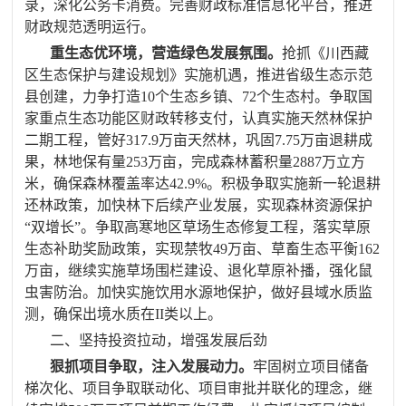
录，
深化
公务卡消费。
完善财政标准信息化平台，推进
财政规范透明运行
。
重生态优环境，营造绿色发展氛围。
抢抓《川西藏
区生态保护与建设规划》实施机遇，推进省级生态示范
县创建，力争打造
10
个生态乡镇、
72
个生态村。争取国
家重点生态功能区财政转移支付，认真实施天然林保护
二期工程，管好
317.9
万亩天然林，巩固
7.75
万亩退耕成
果，林地保有量
253
万亩，完成森林蓄积量
2887
万立方
米，确保森林覆盖率达
42.9%
。积极争取实施新一轮退耕
还林政策，加快林下后续产业发展，实现森林资源保护
“双增长”。争取高寒地区草场生态修复工程，落实草原
生态补助奖励政策，实现禁牧
49
万亩、草畜生态平衡
162
万亩，继续实施草场围栏建设、退化草原补播，强化鼠
虫害防治。加快实施饮用水源地保护，做好县域水质监
测，确保出境水质在
II
类以上。
二、坚持投资拉动，增强发展后劲
狠抓项目争取，注入发展动力。
牢固树立项目储备
梯次化、项目争取联动化、项目审批并联化的理念，继