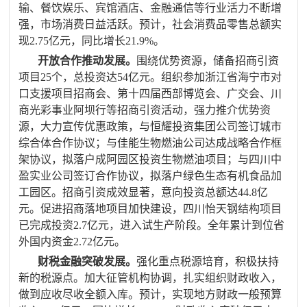
输、餐饮娱乐、宾馆酒店、金融通信等行业活力不断增
强，市场消费日益活跃。预计，社会消费品零售总额实
现
2.75
亿元，同比增长
21.9%
。
开放合作推动发展。
围绕优势资源，储备招商引资
项目
25
个，总投资达
54
亿元。组织参加浙江省海宁市对
口支援项目招商会、第十四届西部博览会、广交会、川
商光彩事业阿坝行等招商引资活动，强力推介优势资
源，大力宣传优惠政策，与恒耀投资集团公司签订城市
综合体合作协议；与佳能生物燃油公司达成战略合作框
架协议，拟落户成阿园区投资
生物燃油项目
；与
四川中
盈实业公司签订合作协议，拟落户绿色生态有机食品加
工园区。招商引资成效显著，意向投资总额达
44.8
亿
元。促进招商落地项目加快建设，
四川怡天钢结构项目
已完成投资
2.7
亿元，进入试生产阶段。全年累计到位省
外国内资金
2.72
亿元。
财税金融突破发展。
强化重点税源培育，积极扶持
新的税源点。加大征管机构协调，扎实组织财政收入，
做到应收尽收全额入库。预计，
实现地方财政一般预算