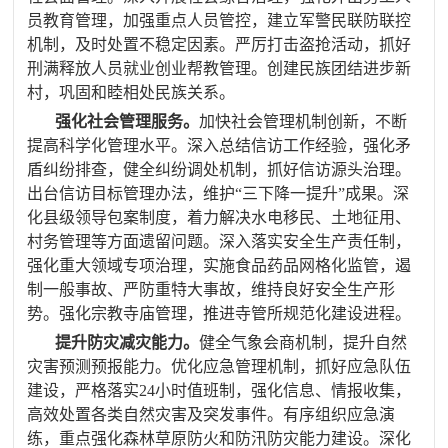
员教育管理，加强重点人员管控，建立军警民联防联控
机制，及时处置不稳定因素。严厉打击盗抢活动，抓好
刑满释放人员就业创业帮教管理。创建民族团结进步新
村，巩固和睦相处民族关系。
强化社会管理服务。
加快社会管理机制创新，不断
提高科学化管理水平。深入总结信访工作经验，强化矛
盾纠纷排查，健全纠纷调处机制，
抓好信访源头治理。
出台信访目标管理办法，维护“三下降一提升”成果
。深
化县级领导包案制度，着力解决水电移民、土地征用、
村务管理等方面遗留问题。深入落实安全生产责任制，
强化重大领域专项治理，实施食品药品网格化监管，遏
制一般事故、严防重特大事故，维持良好安全生产形
势。强化宗教寺庙管理，推进寺管所规范化建设进程
。
提升防灾减灾能力。
健全气象会商机制，提升自然
灾害预测预报能力。优化
应急管理机制，抓好
应急队伍
建设，
严格落实
24
小时值班制，强化信息、情报收集，
高效处置各类自然灾害及突发事件。
有序组织应急演
练，重点强化森林草原防火和防汛防灾能力建设。
深化