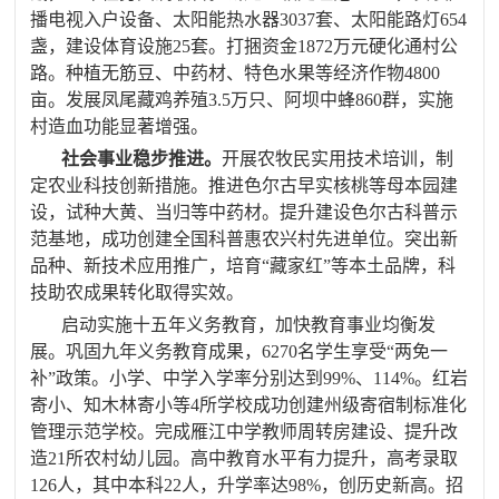
播电视入户设备、太阳能热水器
3037
套、太阳能路灯
654
盏，建设体育设施
25
套。打捆资金
1872
万元硬化通村公
路
。
种植无筋豆、
中药材、特色水果等经济作物
4800
亩
。
发展凤尾藏鸡养殖
3.5
万只、阿坝中蜂
860
群，实施
村
造血功能显著增强
。
社会事业稳步推进。
开展农牧民实用技术培训，制
定农业科技创新措施。推进色尔古早实核桃等母本园建
设，试种大黄、当归等中药材。提升建设色尔古科普示
范基地，成功创建全国科普惠农兴村先进单位。突出新
品种、新技术应用推广，培育“藏家红”等本土品牌，科
技助农成果转化取得实效。
启动实施十五年义务教育，加快教育事业均衡发
展。巩固九年义务教育成果，
6270
名学生享受“两免一
补”政策
。
小学、中学入学率分别达到
99%
、
114%
。红岩
寄小、知木林寄小等
4
所学校成功创建州级寄宿制标准化
管理示范学校。完成雁江中学教师周转房建设、提升改
造
21
所农村幼儿园。高中教育水平有力提升，高考录取
126
人，其中本科
22
人，升学率达
98%
，创历史新高。招