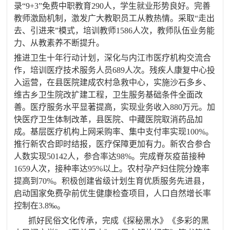
录“
9+3
”免费中职教育
290
人，学生就业形势良好。完善
教师激励机制，激发广大教职员工从教热情。采取“走出
去、引进来”模式，培训教师
1586
人次，教师队伍业务能
力、从教素养不断提升。
推进卫生十年行动计划，深化与内江市医疗机构交流合
作，培训医疗技术服务人员
689
人次。残疾人康复中心投
入运营，在县医院建成农村急救中心，实施沙石多乡、
维古乡卫生院改扩建工程，卫生服务基础条件全面改
善。医疗服务水平显著提高，实现业务收入
880
万元。加
快医疗卫生体制改革，县医院、中藏医院取消药品加
成。基层医疗机构上网采购率、集中支付率实现
100%
。
推行新农合即时结报，医疗保障更加有力。新农合参合
人数实现
50142
人，参合率达
98%
。完成脊灰疫苗接种
1659
人次，接种率达
95%
以上。农村孕产妇住院分娩率
提高到
70%
。积极创建省级计划生育优质服务先进县，
启动国家免费孕前优生健康检查项目，人口自然增长率
控制在
3.8
‰。
抓好民俗文化传承，完成《探秘黑水》《多彩的黑