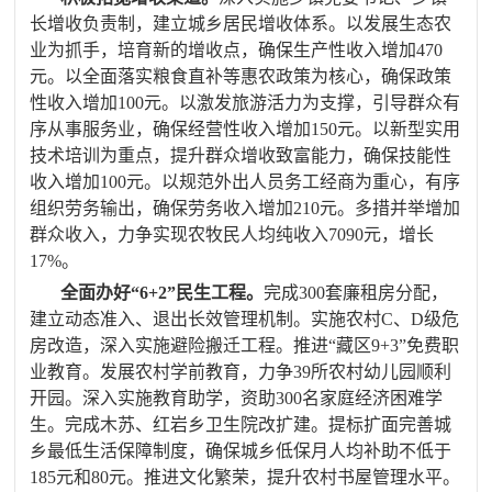
长增收负责制，
建立城乡居民增收体系。以发展生态农
业为抓手，培育新的增收点，确保生产性收入增加
470
元。以全面落实粮食直补等惠农政策为核心，确保政策
性收入增加
100
元。以激发旅游活力为支撑，引导群众有
序从事服务业，确保经营性收入增加
150
元。以新型实用
技术培训为重点，提升群众增收致富能力，确保技能性
收入增加
100
元。
以规范外出人员务工经商为重心，有序
组织劳务输出，确保
劳务收入增加
210
元。多措并举增加
群众收入，力争实现农牧民人均纯收入
7090
元，增长
17%
。
全面办好“
6+2
”民生工程。
完成
300
套廉租房分配，
建立动态准入、退出长效管理机制。实施农村
C
、
D
级危
房改造，深入实施避险搬迁工程。推进“藏区
9+3
”免费职
业教育。发展农村学前教育，
力争
39
所农村幼儿园顺利
开园。深入实施教育助学，资助
300
名家庭经济困难学
生。
完成木苏、红岩乡卫生院改扩建。提标扩面完善城
乡最低生活保障制度，确保城乡低保月人均补助不低于
185
元和
80
元。推进文化繁荣，提升农村书屋管理水平。