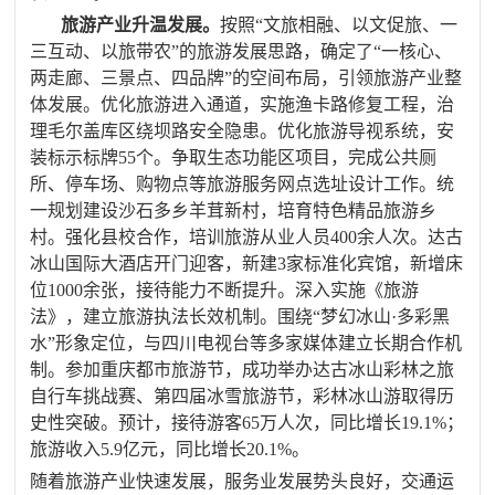
旅游产业升温发展。
按照“文旅相融、以文促旅、一
三互动、以旅带农”的旅游发展思路，确定了“一核心、
两走廊、三景点、四品牌”的空间布局，引领旅游产业整
体发展
。优化旅游进入通道，实施渔卡路修复工程，治
理毛尔盖库区绕坝路安全隐患。优化旅游导视系统，安
装标示标牌
55
个。争取生态功能区项目，完成公共厕
所、停车场、购物点等旅游服务网点选址设计工作。统
一规划建设沙石多乡羊茸新村，培育特色精品旅游乡
村。强化县校合作，培训旅游从业人员
400
余人次。达古
冰山国际大酒店开门迎客，新建
3
家标准化宾馆，新增床
位
1000
余张，接待能力不断提升。深入实施《旅游
法》，建立旅游执法长效机制。围绕“梦幻冰山·多彩黑
水”形象定位，与四川电视台等多家媒体建立长期合作机
制。参加重庆都市旅游节，成功举办达古冰山彩林之旅
自行车挑战赛、第四届冰雪旅游节，彩林冰山游取得历
史性突破。预计，接待游客
65
万人次，
同比增长
19.1%
；
旅游收入
5.9
亿元，
同比增长
20.1%
。
随着旅游产业快速发展，服务业发展势头良好，交通运