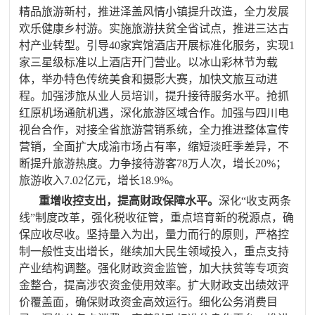
精品旅游新村，推进泽盖风情小镇提升改造，全力发展
欢乐健康
乡村游。实施旅游扶贫全省试点，推进三达古
村产业转型。引导
40
家宾馆酒店开展标准化服务，实现
1
家三星级标准以上酒店开门营业。以冰山彩林节为载
体，举办特色传统美食和摄影大赛，加快文旅互动进
程。
加强涉旅从业人员培训，提升接待服务水平
。抢抓
红原机场通航机遇，深化旅游区域合作。加强与四川电
视台合作，
对接全省旅游营销系统，
全力推进
整体宣传
营销，
全面扩大成渝市场占有率，缩短淡旺季差异，不
断提升旅游热度。
力争接待游客
78
万
人次，增长
20%
；
旅游收入
7.02
亿元，增长
18.9%
。
重增收控支出，提高财政保障水平。
深化“收支两条
线”制度改革，强化税收征管，重点培育新的税源点，确
保应收尽收。坚持量入为出，量力而行的原则，
严格控
制一般性支出增长，继续加大民生领域投入，重点支持
产业结构调整。
强化财政资金监管，加大扶贫等专项资
金整合，提高涉农资金使用效率。扩大财政支出绩效评
价覆盖面，确保财政资金高效运行。
细化公务消费目