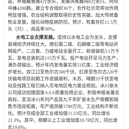
亩，养殖藏香猪
4
万余头，发展凤尾藏鸡
8
万余只、阿坝
中蜂
4200
群。
建立专合组织
36
个，合作社示范带动作用
明显增强，
农业结构调整取得历史性突破。加大传统畜
牧业发展，强化动物疫病防控。预计，牲畜存栏
11.5
万
头（只）、商品率
30%
。
水电工业支撑发展。
坚持以水电工业为龙头，支撑
县域经济持续壮大。德石窝二级、石碉楼二级等电站并
网投产，二古鲁、力威电站全面开工，
新增装机
3.1
万千
瓦，发电总装机达
115
万千瓦。
投产电站开足马力生产，
满负荷输出，预计
年内发电量实现
51
亿度，工业经济稳
步增长
。双江口至色尔古
500
千伏、红原至色尔古
220
千
伏输电项目前期工作进展顺利，木苏、晴朗
35
千伏变电
站及线路工程已纳入无电地区电力建设规划。冰川泉水
公司成功创建国家
AAA
质量信用企业，积极申报省著名
商标，圣洁冰川系列产品及九千年矿泉水生产规模和销
售市场双拓展，年产值突破
1700
万元，工业结构不断优
化。
预计完成
全部
工业
增加值
11.53
亿元，同比增长
21.3%
。其中，规模以上工业增加值
10.78
亿元，同比增
长
19.6%
。