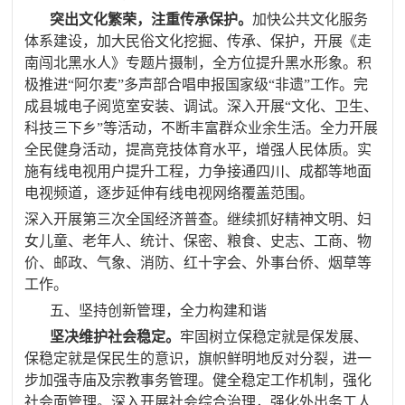
突出文化繁荣，注重传承保护。
加快公共文化服务
体系建设，
加大民俗文化挖掘、传承、保护
，开展《走
南闯北黑水人》专题片摄制，
全方位提升黑水形象。积
极推进“阿尔麦”多声部合唱申报国家级“非遗”工作。完
成县城电子阅览室安装、调试。深入
开展“文化、卫生、
科技三下乡”等活动，不断丰富群众业余生活。
全力开展
全民健身活动，提高竞技体育水平，增强人民体质。实
施有线电视用户提升工程，力争接通四川、成都等地面
电视频道，逐步延伸有线电视网络覆盖范围。
深入开展第三次全国经济普查。继续抓好精神文明、
妇
女儿童、老年人、统计、保密、粮食、史志、工商、物
价、邮政、气象、消防、红十字会、外事台侨、烟草等
工作。
五、坚持创新管理，全力构建和谐
坚决维护社会稳定。
牢固树立保稳定就是保发展、
保稳定就是保民生的意识，旗帜鲜明地反对分裂，进一
步加强寺庙及宗教事务管理。健全稳定工作机制，强化
社会面管理。深入开展社会综合治理，强化外出务工人