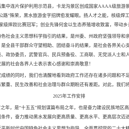
集中连片保护利用示范县，卡龙沟景区创成国家AAAA级旅游
公路”殊荣，黑水旅游金字招牌愈发耀眼。扬人才之能，核级焊
国家级摔跤比赛冠军；创业先锋何金以生态养殖增收致富，带动乡
特色社会主义思想科学指引的结果，是州委、州政府坚强领导和
，是全县干部群众守望相助、团结奋斗的结果，是社会各界关心
表、政协委员，武警官兵、民兵预备役、工商联、无党派人士和
发展的社会各界人士表示衷心感谢和崇高敬意！
定成绩的同时，我们也清醒地看到政府工作还存在诸多问题和不
务繁重、民生改善和社会治理与群众期盼还有差距。对此，我们
2025年工作安排
划收官之年，是“十五五”规划谋篇布局之年，也是奋力建设民族地
利条件，奋力推动黑水发展向更高质量、更高水平、更高层次迈
习近平新时代中国特色社会主义思想为指导，全面贯彻党的二十大