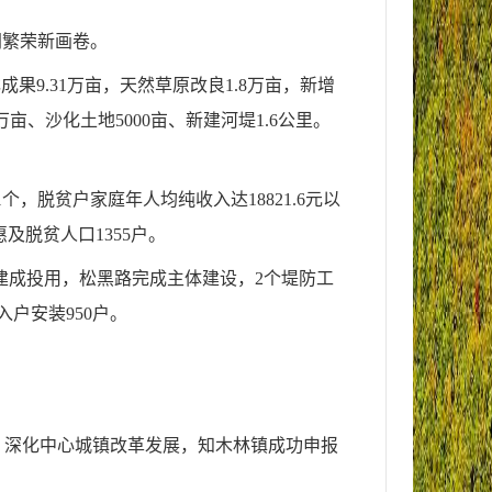
同繁荣新画卷。
果9.31万亩，天然草原改良1.8万亩，新增
万亩、沙化土地5000亩、新建河堤1.6公里。
个，脱贫户家庭年人均纯收入达18821.6元以
惠及脱贫人口1355户。
路建成投用，松黑路完成主体建设，2个堤防工
户安装950户。
。深化中心城镇改革发展，知木林镇成功申报