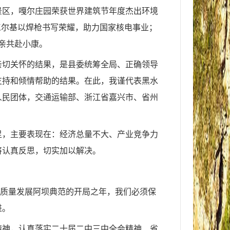
景区，嘎尔庄园荣获世界建筑节年度杰出环境
工尔基以焊枪书写荣耀，助力国家核电事业；
亲共赴小康。
亲切关怀的结果，是县委统筹全局、正确领导
支持和倾情帮助的结果。在此，我谨代表黑水
人民团体，
交通运输部
、浙江省嘉兴市、省州
足，主要表现在：经济总量不大、产业竞争力
将认真反思，切实加以解决。
区高质量发展阿坝典范的开局之年，我们必须保
进。
精神，认真落实二十届二中三中全会精神、省