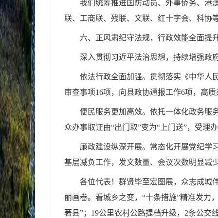
我们统筹推进国防动员、外事侨务、港
联、工商联、残联、文联、红十字会、科协
六、正风肃纪守法规，行政效能全面提
深入贯彻习近平法治思想，持续增强政府
依法行政全面加强。贯彻落实
《中华人
审查事项16项，向县政协通报工作6项，高质
便民服务更加高效。依托一体化政务服务平
众办事取证由“出门取”变为“上门送”，受理办
廉政建设纵深开展。常态化开展党纪学习
基层减负工作，发文数量、会议次数明显减
各位代表！群贤毕至宏图展，众志成城
丽画卷。看城乡之变，“十条措施”精准发力
著县”；19公里农村公路提档升级，2条公