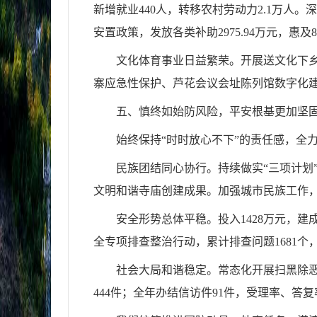
新增就业440人，转移农村劳动力2.1万人
安置政策，发放各类补助2975.94万元，惠及8
文化体育事业日益繁荣。开展送文化下乡
寨应急性保护、芦花会议会址陈列馆数字化
五、慎终如始防风险，平安根基更加坚
始终保持“时时放心不下”的责任感，全
民族团结同心协行。持续做实“三项计划”
文明和谐寺庙创建成果。加强城市民族工作，
安全形势总体平稳。投入1428万元，建
全专项排查整治行动，累计排查问题1681个
社会大局和谐稳定。
常态化开展扫黑除
444件；全年办结信访件91件，受理率、答复