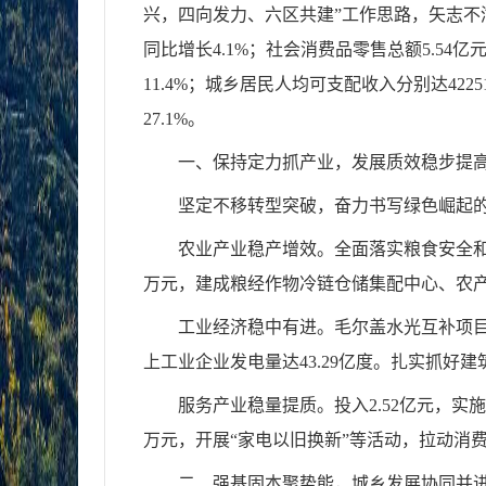
兴，四向发力、六区共建”工作思路，矢志不
同比增长4.1%；社会消费品零售总额5.54亿
11.4%；城乡居民人均可支配收入分别达4225
27.1%。
一、保持定力抓产业，发展质效稳步提
坚定不移转型突破，奋力书写绿色崛起的
农业产业稳产增效。全面落实粮食安全和耕
万元，建成粮经作物冷链仓储集配中心、农
工业经济稳中有进。毛尔盖水光互补项
上工业企业发电量达43.29亿度。扎实抓好建
服务产业稳量提质。投入2.52亿元，实
万元，开展“家电以旧换新”等活动，拉动消费
二、强基固本聚势能，城乡发展协同并