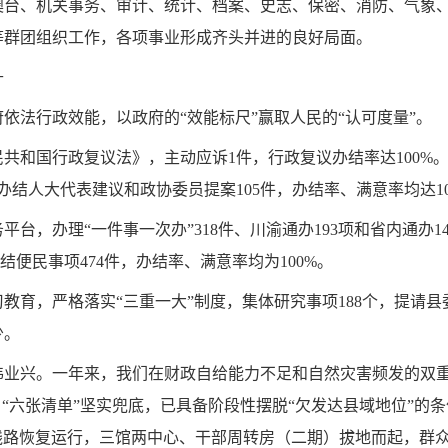
澳台、机关事务、审计、统计、档案、史志、保密、消防、气象
等群团组织工作，各项事业形成齐头并进的良好局面。
升
依法行政效能，以政府的“效能标尺”赢取人民的“认可度量”。
民共和国行政复议法》
，主动应诉1件，行政复议办结率达100
办结人大代表建议和政协委员提案105件，办结率、满意率均达10
台，办理“一件事一次办”318件、川渝通办193项和省内通办1
结便民事项474件，办结率、满意率均为100%。
教育，严格落实“三重一大”制度，集体研究事项188个，提请县
少。
伟业兴。一年来，我们在财政自给能力不足和自然灾害频发的双
，“六张清单”坚实兜底，已具备阶段性摆脱“欠发达县域地位”的
交线路恢复运行，三馆两中心、干部周转房（二期）拔地而起，群众