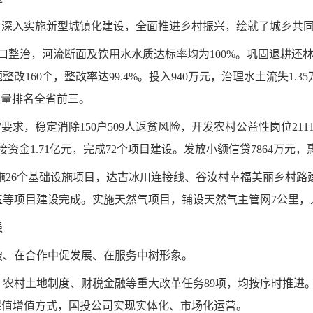
，深入实施新型城镇化建设，全面推进乡村振兴，绘就了城乡共
口整治，河流断面及饮用水水质达标率均为100%。巩固退耕还林成
改160个，整改率达99.4%。投入940万元，治理水土流失1.35
质量排名全省前三。
求，稳定消除150户509人返贫风险，开发农村公益性岗位2111
接资金1.71亿元，完成72个项目建设。发放小额信贷7864万元，
，实施26个基础设施项目，达古冰川连接线、谷汝村幸福美丽乡村
造等项目建设完成。实施天然气项目，铺设天然气主管网7公里，入
强
破、在合作中促发展、在服务中树形象。
农村土地制度、财税金融等重大改革任务89项，均按序时推进
保值增值方式，国投公司实现实体化、市场化运营。