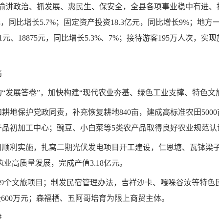
渝讲政治、抓发展、惠民生、保安全，全县各项事业稳中有进、持
元，同比增长5.7%；固定资产投资18.3亿元，同比增长9%；地方
1元、18875元，同比增长5.3%、7%；接待游客195万人次，实现
高
“发展答卷”，加快构建“现代农业夯基、绿色工业支撑、特色文
地保护党政同责，补充恢复耕地840亩，建成高标准农田5000亩，
产品初加工中心；豌豆、小白菜等5类农产品取得良好农业规范认
目顺利实施，扎窝二期光伏发电项目开工建设，仁恩塘、瓦钵梁
筑业高质量发展，完成产值3.18亿元。
施9个文旅项目；制发民宿管理办法，吉祥沙卡、嘎哚谷汝等特色民
600万元；森福栖、五阿哥培育为限上商贸主体。
进