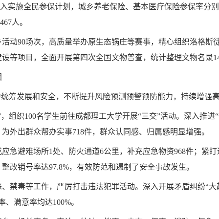
。深入实施全民参保计划，城乡养老保险、基本医疗保险参保率分别
467人。
活动90场次，高质量举办原生态锅庄等赛事，精心组织洛格斯
建设等项目，全面开展
第四次全国文物普查
，统计整理文物名录14
固
力统筹发展和安全，不断提升风险预测预警预防能力，持续增强
，组织100名学生前往成都理工大学开展“三交”活动。深入推进
为外出群众帮办实事718件，群众认同感、归属感明显增强。
成应急避难场所1处、防火通道6公里，补充应急物资968件；
，整改销号率达97.8%，有效防范和遏制了安全事故发生。
恶
、禁毒等工作，严厉打击违法犯罪活动。深入开展矛盾纠纷“大
率、满意率均达100%。