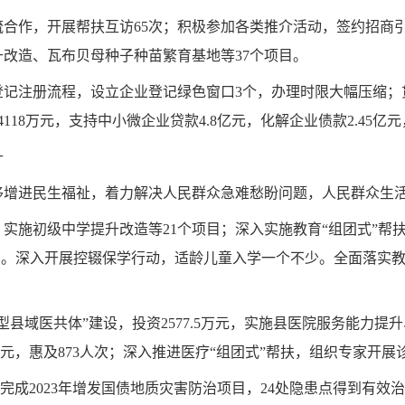
合作，开展帮扶互访65次；积极参加各类推介活动，签约招商引资
升改造、瓦布贝母种子种苗繁育基地等37个项目。
登记注册流程，设立企业登记绿色窗口3个，办理时限大幅压缩；
118万元，支持中小微企业贷款4.8亿元，化解企业债款2.45亿元
升
移增进民生福祉，着力解决人民群众急难愁盼问题，人民群众生
，实施初级中学提升改造等21个项目；深入实施教育“组团式”帮
百分点。深入开展控辍保学行动，适龄儿童入学一个不少。全面落实教
县域医共体”建设，投资2577.5万元，实施县医院服务能力提
万元，惠及873人次；深入推进医疗“组团式”帮扶，组织专家开展诊
，完成2023年增发国债地质灾害防治项目，24处隐患点得到有效