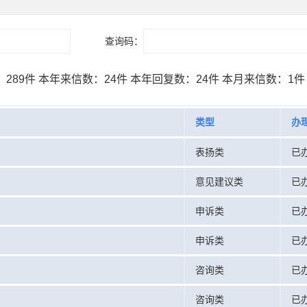
查询码：
：
289件
本年来信数：
24件
本年回复数：
24件
本月来信数：
1件
类型
办
表扬类
已
意见建议类
已
申诉类
已
申诉类
已
咨询类
已
咨询类
已