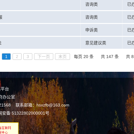
咨询类
已
报
咨询类
已
申诉类
已
法
意见建议类
已
1
2
3
下一页
末页
每页 20 条
共 147 条
共 8
谣平台
府办公室
8 联系邮箱：hsxzfb@163.com
安备 51322802000001号