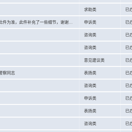
求助类
已
关于黑水县南街老党校停车场收费标准调整的申诉（以此件为准，此件补充了一些细节，谢谢！）
申诉类
已
咨询类
已
咨询类
已
意见建议类
已
警察同志
表扬类
已
咨询类
已
申诉类
已
表扬类
已
咨询类
已