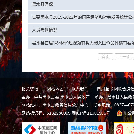
黑水县医保
需要黑水县2015-2022年的国民经济和社会发展统计公
人员考调情况
黑水县首届“彩林杯”短视频有奖大赛入围作品评选有看
首页
上一页
相关链接
|
网站地图
|
联系我们
|
四川互联网联合辟
主办：中共黑水县委|黑水县人民政府 承办：黑水县人民政
网站维护：黑水县政务信息公开中心 联系电话：0837—672156
网站标识码：5132280005
蜀ICP备11001905号
川公网