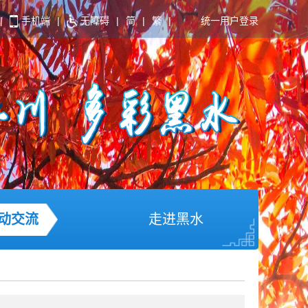
|
手机端
|
无障碍
|
简
|
繁
|
统一用户登录
动交流
走进黑水