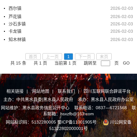
西尔镇
2026-02-03
芦花镇
2026-02-03
沙石多镇
2026-02-03
卡龙镇
2026-02-03
知木林镇
2026-02-03
首页
上一页
1
下一页
末页
共 15 条
共 1 页
当前第 1 页
跳转至
页
GO
相关链接
|
网站地图
|
联系我们
|
四川互联网联合辟谣平台
主办：中共黑水县委|黑水县人民政府 承办：黑水县人民政府办公室
网站维护：黑水县政务信息公开中心 联系电话：0837—6721568 联
系邮箱：hsxzfb@163.com
网站标识码：5132280005
蜀ICP备11001905号
川公网安备
51322802000001号